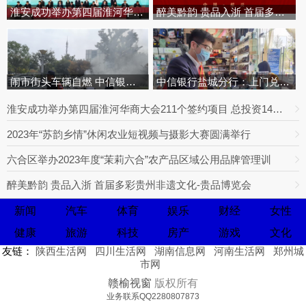
淮安成功举办第四届淮河华商大会
醉美黔韵 贵品入浙 首届多彩贵州
闹市街头车辆自燃 中信银行员工
中信银行盐城分行：上门兑换零残
淮安成功举办第四届淮河华商大会211个签约项目 总投资1486.4亿元
2023年“苏韵乡情”休闲农业短视频与摄影大赛圆满举行
六合区举办2023年度“茉莉六合”农产品区域公用品牌管理训
醉美黔韵 贵品入浙 首届多彩贵州非遗文化-贵品博览会
新闻
汽车
体育
娱乐
财经
女性
健康
旅游
科技
房产
游戏
文化
友链：
陕西生活网
四川生活网
湖南信息网
河南生活网
郑州城
市网
赣榆视窗
版权所有
业务联系QQ2280807873