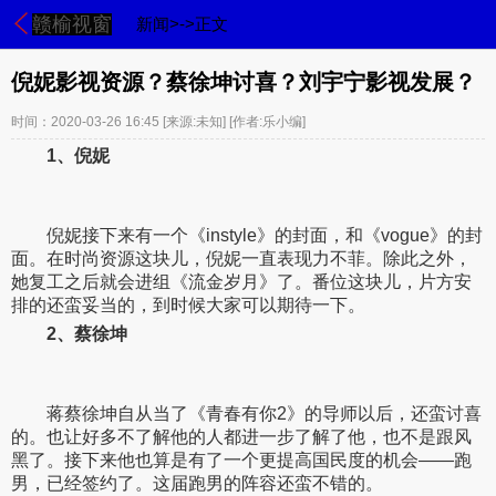
赣榆视窗
新闻>->正文
倪妮影视资源？蔡徐坤讨喜？刘宇宁影视发展？
时间：2020-03-26 16:45
[来源:未知]
[作者:乐小编]
1、倪妮
倪妮接下来有一个《instyle》的封面，和《vogue》的封
面。在时尚资源这块儿，倪妮一直表现力不菲。除此之外，
她复工之后就会进组《流金岁月》了。番位这块儿，片方安
排的还蛮妥当的，到时候大家可以期待一下。
2、蔡徐坤
蒋蔡徐坤自从当了《青春有你2》的导师以后，还蛮讨喜
的。也让好多不了解他的人都进一步了解了他，也不是跟风
黑了。接下来他也算是有了一个更提高国民度的机会——跑
男，已经签约了。这届跑男的阵容还蛮不错的。