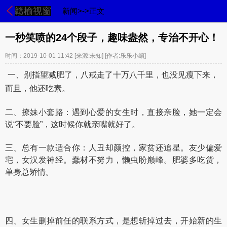
赣榆视窗
新闻>->正文
一秒笑喷的24个段子，趣味盎然，专治不开心！
时间：2019-10-01 11:42
[来源:未知]
[作者:乐乐小编]
一、别指望减肥了，八戒走了十万八千里，也没见瘦下来，
而且，他还吃素。
二、撩妹小套路：遇到心爱的女生时，直接亲脸，她一定会
说“不要脸”，这时候你就亲嘴就好了。
三、总有一款适合你：人丑却颜控，家贫还追星。友少偏爱
宅，女汉发神经。蠢材不努力，懒虫盼巅峰。肥婆多吃货，
单身总矫情。
四、女生删掉前任的联系方式，是想斩掉过去，开始新的生